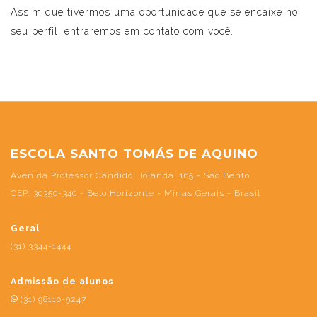
Assim que tivermos uma oportunidade que se encaixe no
seu perfil, entraremos em contato com você.
ESCOLA SANTO TOMÁS DE AQUINO
Avenida Professor Cândido Holanda, 165 - São Bento
CEP: 30350-340 - Belo Horizonte - Minas Gerais - Brasil
Geral
(31) 3344-1444
Admissão de alunos
(31) 98110-9247