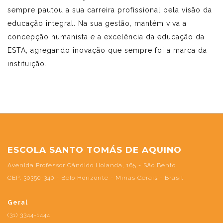
sempre pautou a sua carreira profissional pela visão da
educação integral. Na sua gestão, mantém viva a
concepção humanista e a excelência da educação da
ESTA, agregando inovação que sempre foi a marca da
instituição.
ESCOLA SANTO TOMÁS DE AQUINO
Avenida Professor Cândido Holanda, 165 - São Bento
CEP: 30350-340 - Belo Horizonte - Minas Gerais - Brasil
Geral
(31) 3344-1444