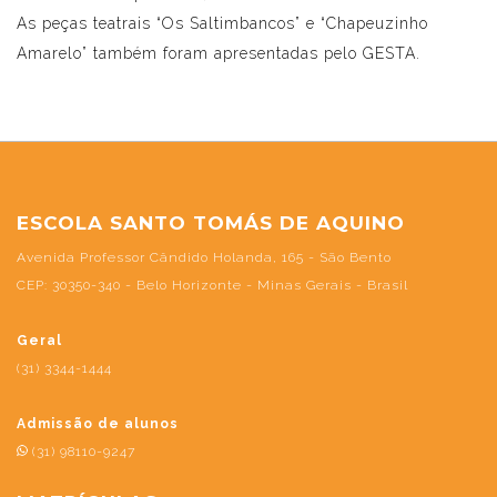
As peças teatrais “Os Saltimbancos” e “Chapeuzinho
Amarelo” também foram apresentadas pelo GESTA.
ESCOLA SANTO TOMÁS DE AQUINO
Avenida Professor Cândido Holanda, 165 - São Bento
CEP: 30350-340 - Belo Horizonte - Minas Gerais - Brasil
Geral
(31) 3344-1444
Admissão de alunos
(31) 98110-9247